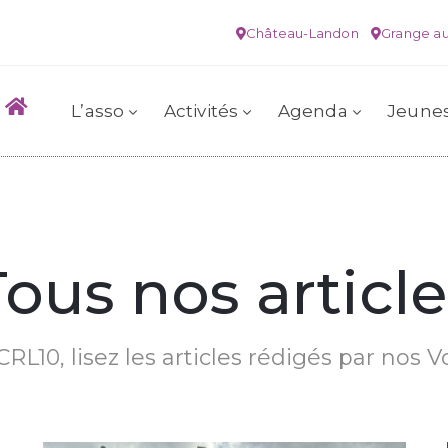
Château-Landon
Grange au
L’asso
Activités
Agenda
Jeune
Tous nos article
RL10, lisez les articles rédigés par nos V