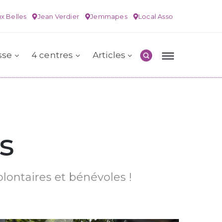
x Belles
Jean Verdier
Jemmapes
Local Asso
sse
4 centres
Articles
s
olontaires et bénévoles !