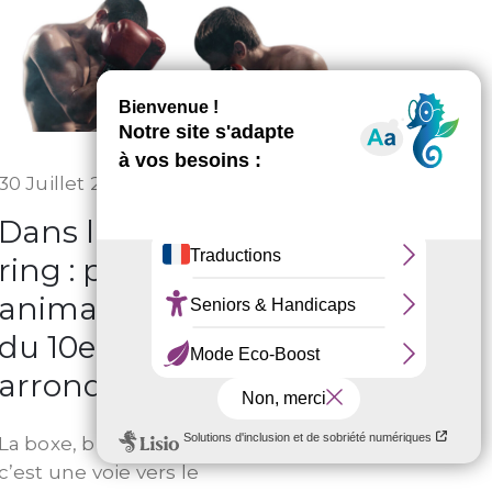
30 Juillet 2024
Dans l’ombre du
ring : portrait d’un
animateur de boxe
du 10e
arrondissement
La boxe, bien plus qu’un sport,
c’est une voie vers le