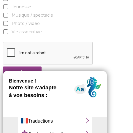
Jeunesse
Musique / spectacle
Photo / vidéo
Vie associative
Je m'abonne !