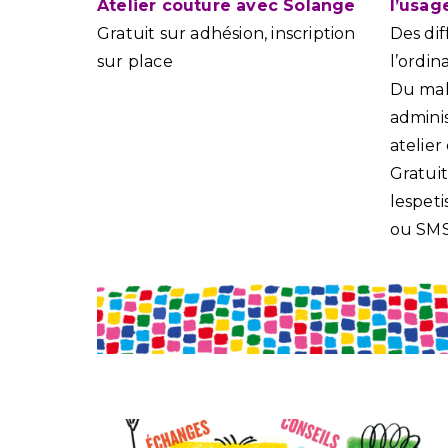
Atelier couture avec Solange
l’usa
Gratuit sur adhésion, inscription
Des dif
sur place
l’ordi
Du mal
admini
atelier
Gratuit
lespet
ou SMS