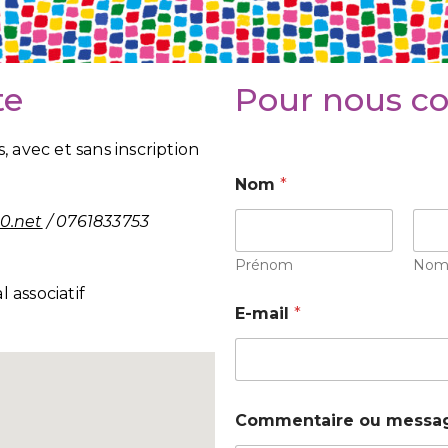
te
Pour nous co
, avec et sans inscription
Nom
*
0.net
/ 0761833753
Prénom
No
 associatif
E-mail
*
e
Commentaire ou messa