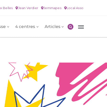
x Belles
Jean Verdier
Jemmapes
Local Asso
sse
4 centres
Articles