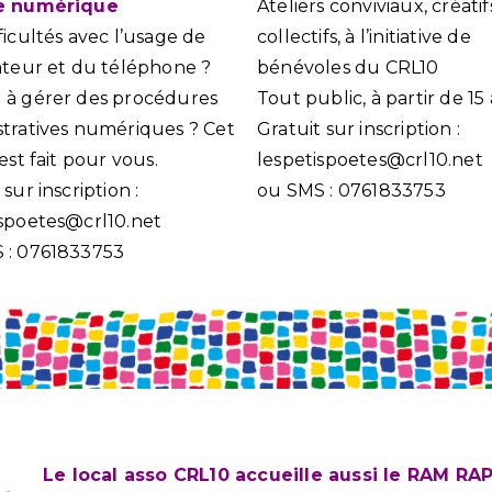
ge numérique
Ateliers conviviaux, créatif
ficultés avec l’usage de
collectifs, à l’initiative de
nateur et du téléphone ?
bénévoles du CRL10
 à gérer des procédures
Tout public, à partir de 15
stratives numériques ? Cet
Gratuit sur inscription :
 est fait pour vous.
lespetispoetes@crl10.net
 sur inscription :
ou SMS : 0761833753
ispoetes@crl10.net
 : 0761833753
Le local asso CRL10 accueille aussi le RAM RA