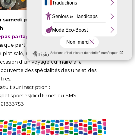
 samedi par mois, agenda à venir
9h
epas partagé
aque participant·e apporte une entrée,
 plat salé, un fromage ou un dessert,
occasion d’un voyage culinaire à la
couverte des spécialités des uns et des
tres.
atuit sur inscription :
spetispoetes@crl10.net ou SMS :
761833753