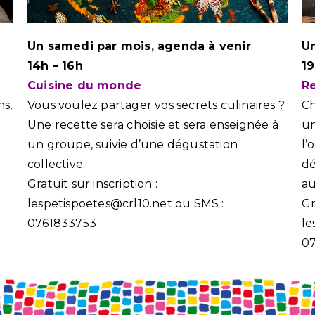
Un samedi par mois, agenda à venir
Un
14h – 16h
1
Cuisine du monde
R
s,
Vous voulez partager vos secrets culinaires ?
Ch
Une recette sera choisie et sera enseignée à
un
un groupe, suivie d’une dégustation
l’
collective.
dé
Gratuit sur inscription :
au
lespetispoetes@crl10.net ou SMS :
Gr
0761833753
le
0