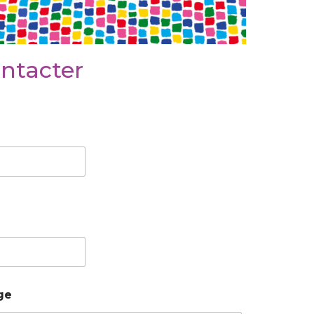
ntacter
m
ge