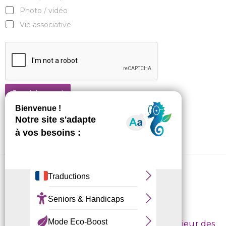
Photo / vidéo
Vie associative
Je m'abonne !
CRL10 © 2026
Conditions d’inscription
/
Règlement intérieur des