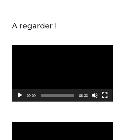
A regarder !
Lecteur
vidéo
00:00
08:33
Lecteur
vidéo