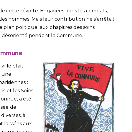
 de cette révolte. Engagées dans les combats,
des hommes. Mais leur contribution ne s’arrêtait
le plan politique, aux chapitres des soins
en désorienté pendant la Commune.
 Commune
ille était
, une
risiennes :
s et les Soins
connue, a été
osée de
diverses, à
 laissées aux
n surprend en