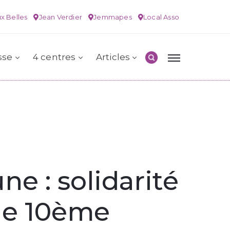
x Belles
Jean Verdier
Jemmapes
Local Asso
sse
4 centres
Articles
 : solidarité
 le 10ème