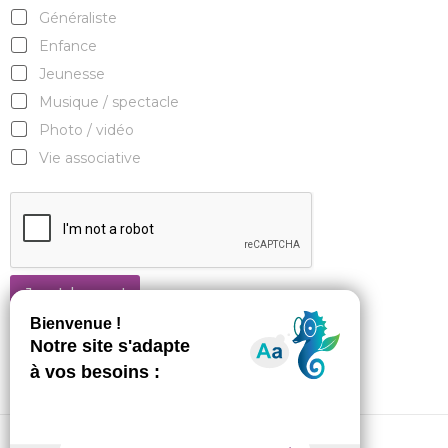
Généraliste
Enfance
Jeunesse
Musique / spectacle
Photo / vidéo
Vie associative
Je m'abonne !