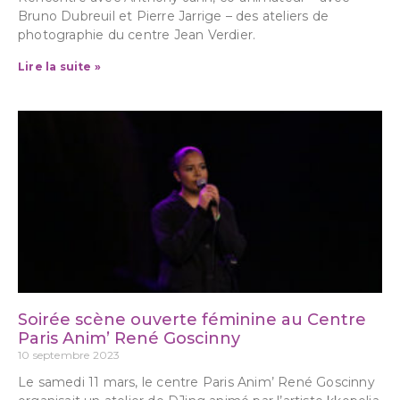
Bruno Dubreuil et Pierre Jarrige – des ateliers de
photographie du centre Jean Verdier.
Lire la suite »
Soirée scène ouverte féminine au Centre
Paris Anim’ René Goscinny
10 septembre 2023
Le samedi 11 mars, le centre Paris Anim’ René Goscinny