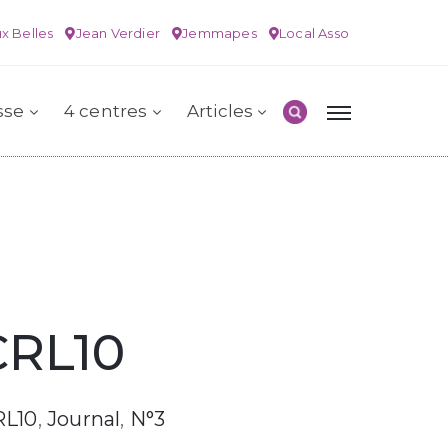
x Belles
Jean Verdier
Jemmapes
Local Asso
sse
4 centres
Articles
CRL10
RL10
‚
Journal
‚
N°3