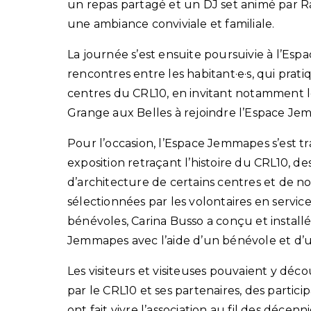
un repas partagé et un DJ set animé par Ra
une ambiance conviviale et familiale.
La journée s’est ensuite poursuivie à l’Espa
rencontres e
ntre les habitant
·
e
·
s, qui prat
centres du CRL10
, en invitant notamment 
Grange aux Belles à rejoindre l’Espace Je
Pour l’occasion, l’Espace Jemmapes s’est 
exposition retraçant l’histoire du CRL10, de
d’architecture de certains centres et de 
sélectionnées par les volontaires en service 
bénévoles, Carina Busso a conçu et installé
Jemmapes
avec l’aide d’un bénévole et d’u
Les visiteurs et visiteuses pouvaient y déc
par le CRL10 et ses partenaires
, des
partici
ont fait vivre l’association au fil des décen