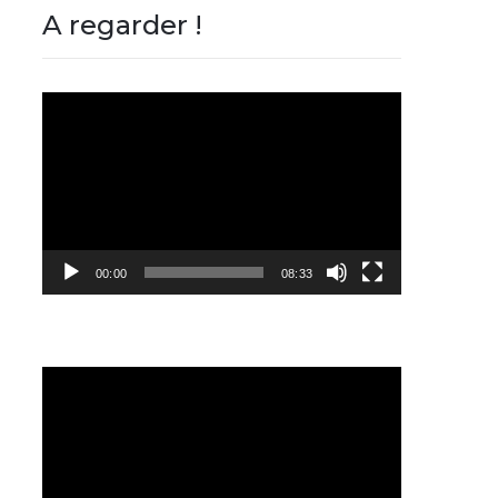
A regarder !
Lecteur
vidéo
00:00
08:33
Lecteur
vidéo