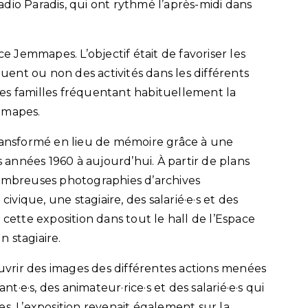
dio Paradis, qui ont rythmé l’après-midi dans
ce Jemmapes. L’objectif était de favoriser les
iquent ou non des activités dans les différents
les familles fréquentant habituellement la
mmapes.
transformé en lieu de mémoire grâce à une
s années 1960 à aujourd’hui. À partir de plans
nombreuses photographies d’archives
civique, une stagiaire, des salarié·e·s et des
 cette exposition dans tout le hall de l’Espace
n stagiaire
.
ouvrir des images
des différentes actions menées
pant
·
e
·
s
, des animateur·rice·s et des salarié·e·s qui
nies. L’exposition revenait également sur la