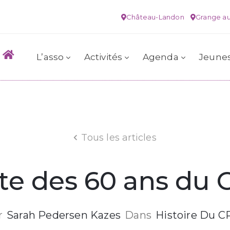
Château-Landon
Grange au
L’asso
Activités
Agenda
Jeune
Tous les articles
ête des 60 ans du 
r
Sarah Pedersen Kazes
Dans
Histoire Du C