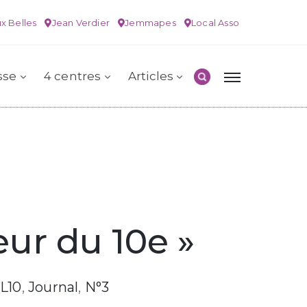
x Belles
Jean Verdier
Jemmapes
Local Asso
sse
4 centres
Articles
ur du 10e »
L10
‚
Journal
‚
N°3