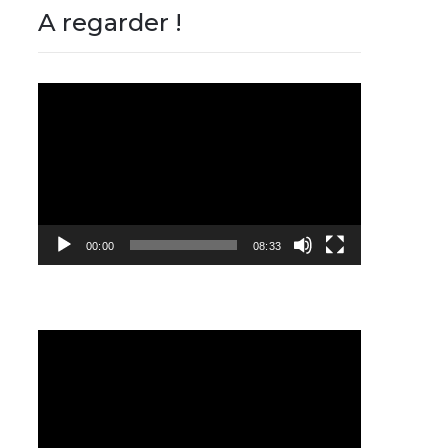
A regarder !
Lecteur
vidéo
00:00
08:33
Lecteur
vidéo