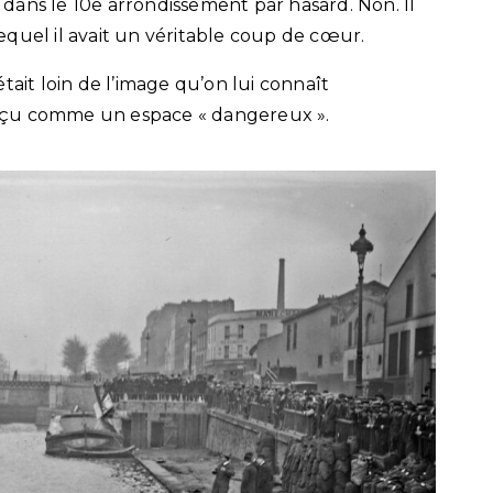
r dans le 10e arrondissement par hasard. Non. Il
 lequel il avait un véritable coup de cœur.
tait loin de l’image qu’on lui connaît
perçu comme un espace « dangereux ».