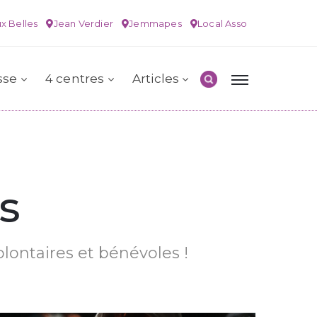
x Belles
Jean Verdier
Jemmapes
Local Asso
sse
4 centres
Articles
s
olontaires et bénévoles !