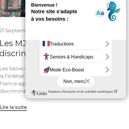
21 Septembre 2023
Les MJC contre les
discriminations
Les Services Civiques et CES de
la Fédération des MJC en Île-de-
France agissent contre les
discriminations.
Lire la suite