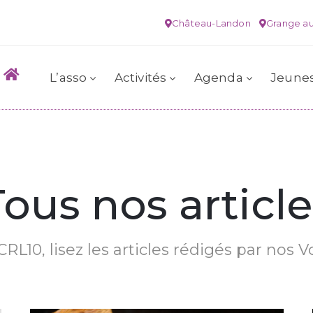
Château-Landon
Grange au
L’asso
Activités
Agenda
Jeune
Tous nos article
RL10, lisez les articles rédigés par nos V