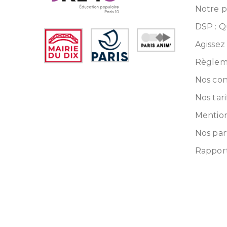
Notre pr
DSP : Q
Agissez
Règleme
Nos con
Nos tari
Mention
Nos par
Rapport