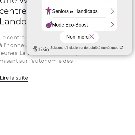
Une WEB-TV au
centre Château-
Landon
Le centre Château-Landon met
à l’honneur les initiatives des
jeunes. La Web TV du centre,
misant sur l’autonomie des
Lire la suite