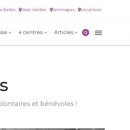
x Belles
Jean Verdier
Jemmapes
Local Asso
sse
4 centres
Articles
s
olontaires et bénévoles !