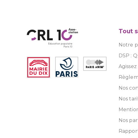
Tout s
Notre pr
DSP : Q
Agissez
Règleme
Nos con
Nos tari
Mention
Nos par
Rapport