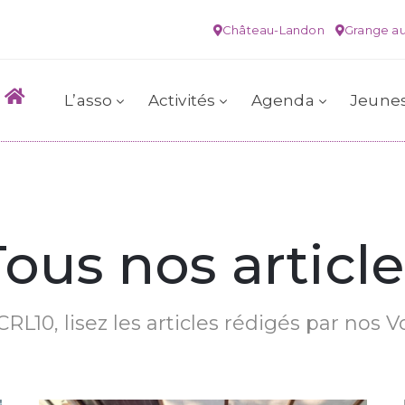
Château-Landon
Grange au
L’asso
Activités
Agenda
Jeune
Tous nos article
RL10, lisez les articles rédigés par nos V