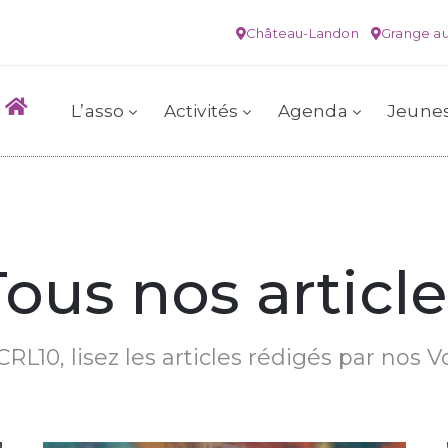
Château-Landon
Grange au
L’asso
Activités
Agenda
Jeune
Tous nos article
RL10, lisez les articles rédigés par nos V