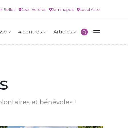
x Belles
Jean Verdier
Jemmapes
Local Asso
sse
4 centres
Articles
s
olontaires et bénévoles !