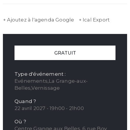
+ Ajoutez à l'agenda Google
+ Ical Export
GRATUIT
Type d'événement :
Evénements,La Grange-aux-
Belles,Vernissage
Quand ?
22 avril 2027 - 19h00 - 21h00
Où ?
Centre Grange aux Belles, 6 rue Boy