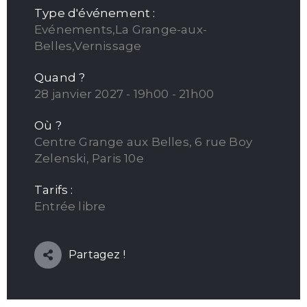
Type d'événement :
Evénements,La Grange-aux-
Belles,Vernissage
Quand ?
28 janvier 2027 - 19h00 - 21h00
Où ?
Centre Grange aux Belles, 6 rue Boy
Zelenski, Paris 10e
Tarifs :
Entrée libre
Partagez !