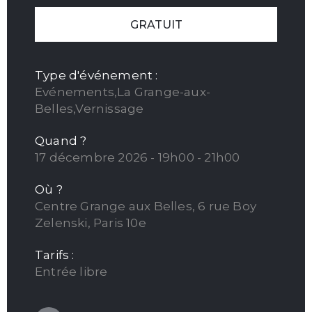
GRATUIT
Type d'événement :
Evénements,La Grange-aux-
Belles,Vernissage
Quand ?
17 décembre 2026 - 19h00 - 21h00
Où ?
Centre Grange aux Belles, 6 rue Boy
Zelenski, Paris 10e
Tarifs :
Entrée libre