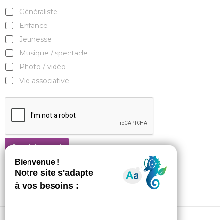
Généraliste
Enfance
Jeunesse
Musique / spectacle
Photo / vidéo
Vie associative
Je m'abonne !