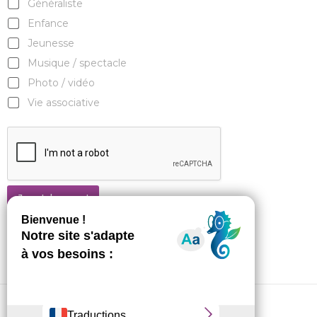
Généraliste
Enfance
Jeunesse
Musique / spectacle
Photo / vidéo
Vie associative
Je m'abonne !