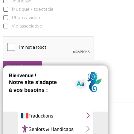
Jeunesse
Musique / spectacle
Photo / vidéo
Vie associative
Je m'abonne !