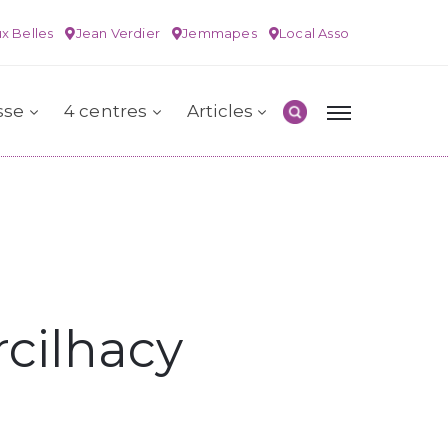
x Belles
Jean Verdier
Jemmapes
Local Asso
sse
4 centres
Articles
rcilhacy