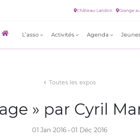
Château-Landon
Grange au
L’asso
Activités
Agenda
Jeune
Toutes les expos
llage » par Cyril Ma
01 Jan 2016
01 Déc 2016
-