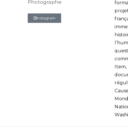
Photographe
forma
proje
Instagram
franç
immer
histo
l’huma
quest
commu
Item,
docum
régul
Cause
Monde
Natio
Washi