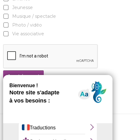
Jeunesse
Musique / spectacle
Photo / vidéo
Vie associative
Je m'abonne !