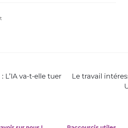
t
 L’IA va-t-elle tuer
Le travail intére
U
avoir sur nous !
Raccourcis utiles