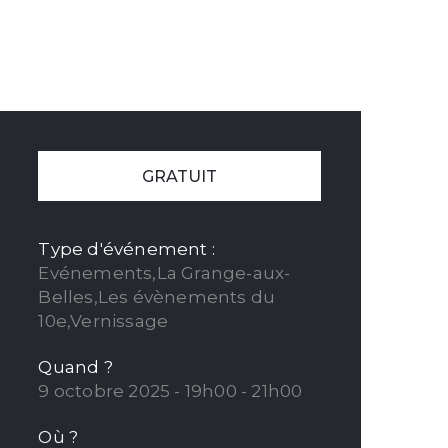
GRATUIT
Type d'événement :
Evénements,La Grange-aux-
Belles,Les évènements du
10e,Vernissage
Quand ?
9 octobre 2025 - 19h00 - 21h00
Où ?