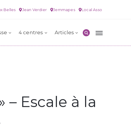
x Belles
Jean Verdier
Jemmapes
Local Asso
sse
4 centres
Articles
 – Escale à la
s