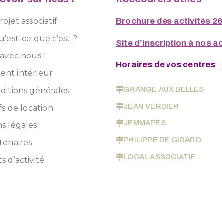
ojet associatif
Brochure des activités 2
u’est-ce que c’est ?
Site d’inscription à nos ac
 avec nous !
Horaires de vos centres
nt intérieur
GRANGE AUX BELLES
ditions générales
JEAN VERDIER
fs de location
JEMMAPES
s légales
PHILIPPE DE GIRARD
tenaires
LOCAL ASSOCIATIF
s d’activité