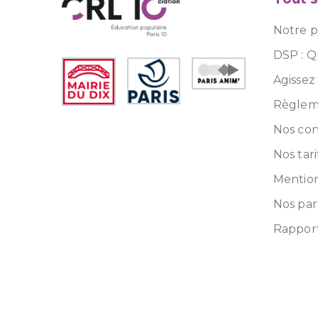
Notre pr
DSP : Q
Agissez
Règleme
Nos con
Nos tari
Mention
Nos par
Rapport