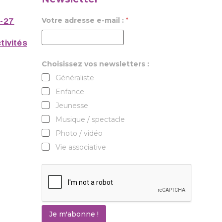
Votre adresse e-mail :
*
6-27
tivités
Choisissez vos newsletters :
Généraliste
Enfance
Jeunesse
Musique / spectacle
Photo / vidéo
Vie associative
Je m'abonne !