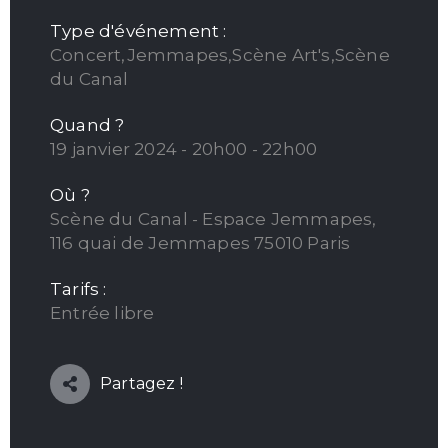
Type d'événement :
Concert,Jemmapes,Scène Art's,Scène
du Canal
Quand ?
19 janvier 2024 - 20h00 - 22h00
Où ?
Scène du Canal - Espace Jemmapes,
116 quai de Jemmapes 75010 Paris
Tarifs :
Entrée libre
Partagez !