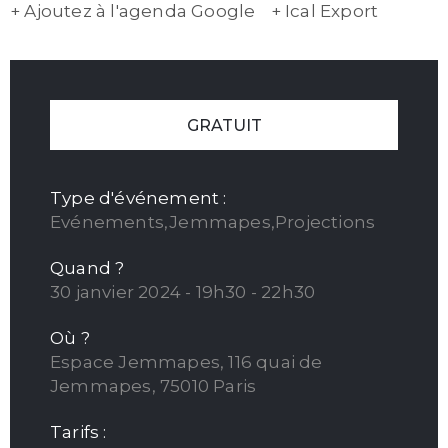
+ Ajoutez à l'agenda Google
+ Ical Export
GRATUIT
Type d'événement :
Evénements,Jemmapes,Projections
Quand ?
30 janvier 2024 - 19h30 - 22h30
Où ?
Espace Jemmapes, 116 quai de
Jemmapes, 75010 Paris
Tarifs :