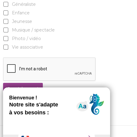
Généraliste
Enfance
Jeunesse
Musique / spectacle
Photo / vidéo
Vie associative
Je m'abonne !