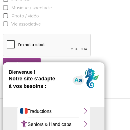
Musique / spectacle
Photo / vidéo
Vie associative
Je m'abonne !