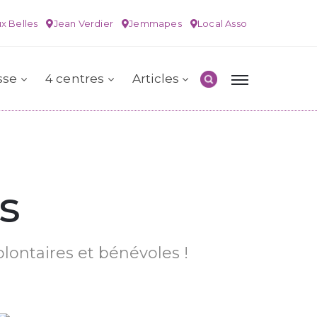
x Belles
Jean Verdier
Jemmapes
Local Asso
sse
4 centres
Articles
s
olontaires et bénévoles !