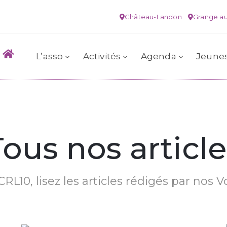
Château-Landon
Grange au
L’asso
Activités
Agenda
Jeune
Tous nos article
RL10, lisez les articles rédigés par nos V