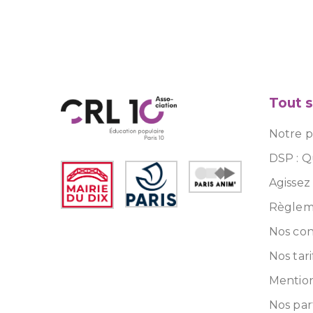
Tout s
Notre pr
DSP : Q
Agissez
Règleme
Nos con
Nos tari
Mention
Nos par