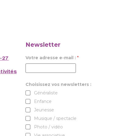
Newsletter
Votre adresse e-mail :
*
6-27
tivités
Choisissez vos newsletters :
Généraliste
Enfance
Jeunesse
Musique / spectacle
Photo / vidéo
Vie associative