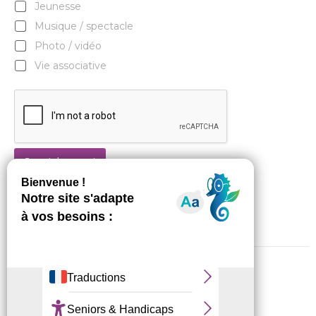
Jeunesse
Musique / spectacle
Photo / vidéo
Vie associative
Je m'abonne !