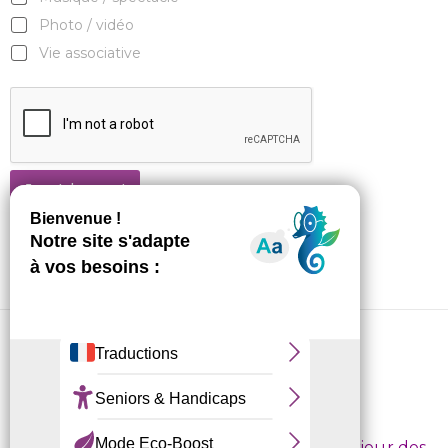
Photo / vidéo
Vie associative
Je m'abonne !
CRL10 © 2026
Conditions d’inscription
/
Règlement intérieur des