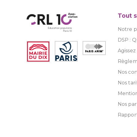
Tout s
Notre pr
DSP : Q
Agissez
Règleme
Nos con
Nos tari
Mention
Nos par
Rapport