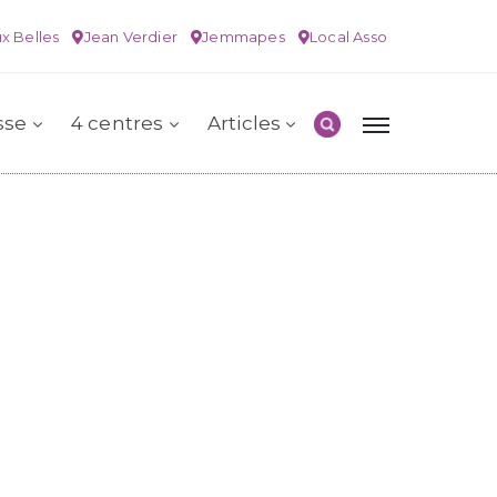
x Belles
Jean Verdier
Jemmapes
Local Asso
sse
4 centres
Articles