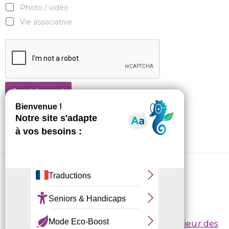
Photo / vidéo
Vie associative
Je m'abonne !
CRL10 © 2026
Conditions d’inscription
/
Règlement intérieur des