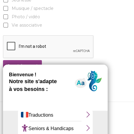
Jeunesse
Musique / spectacle
Photo / vidéo
Vie associative
Je m'abonne !