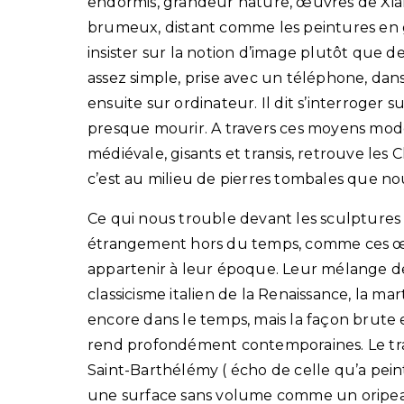
endormis, grandeur nature, œuvres de Xia
brumeux, distant comme les peintures en gr
insister sur la notion d’image plutôt que d
assez simple, prise avec un téléphone, dans 
ensuite sur ordinateur. Il dit s’interroger s
presque mourir. A travers ces moyens moder
médiévale, gisants et transis, retrouve les
c’est au milieu de pierres tombales que no
Ce qui nous trouble devant les sculptures de
étrangement hors du temps, comme ces œuv
appartenir à leur époque. Leur mélange de 
classicisme italien de la Renaissance, la mar
encore dans le temps, mais la façon brute 
rend profondément contemporaines. Le trava
Saint-Barthélémy ( écho de celle qu’a pei
une surface sans volume comme un oripea