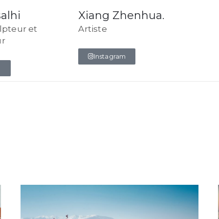
alhi
Xiang Zhenhua.
lpteur et
Artiste
ur
Instagram
m