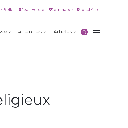
x Belles
Jean Verdier
Jemmapes
Local Asso
sse
4 centres
Articles
ligieux