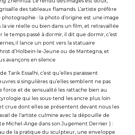
ng Zhenhua. Le rendu des images est doux,
isaille des tableaux flamands. L’artiste préfère
e photographie : la photo d’origine est une image
la vie réelle ou bien dans un film, et retravaillée
ur le temps passé à dormir, il dit que dormir, c’est
nes, il lance un pont vers la statuaire
 Christ d’Holbein-le-Jeune ou de Mantegna, et
us avançons en silence.
 Tarik Essalhi, c’est qu’elles paraissent
res si singulières qu’elles semblent ne pas
force et de sensualité les rattache bien au
tyrologie qui les sous-tend les ancre plus loin
et crue dont elles se présentent devant nous les
il de l’artiste culmine avec la dépouille de
nte Michel-Ange dans son Jugement Dernier ) :
u de la pratique du sculpteur, une enveloppe