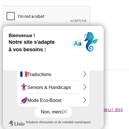
Je m'abonne !
CRL10 © 2026
Conditions d’inscription
/
Règlement intérieur des
centres