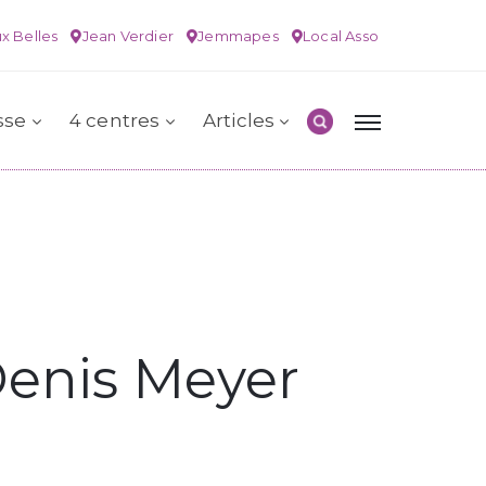
x Belles
Jean Verdier
Jemmapes
Local Asso
sse
4 centres
Articles
 Denis Meyer