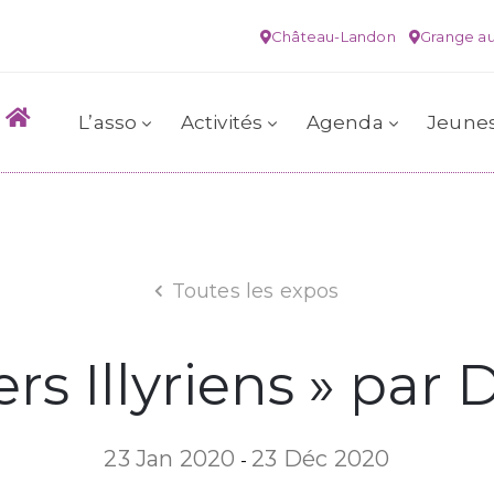
Château-Landon
Grange au
L’asso
Activités
Agenda
Jeune
Toutes les expos
ers Illyriens » par
23 Jan 2020
23 Déc 2020
-