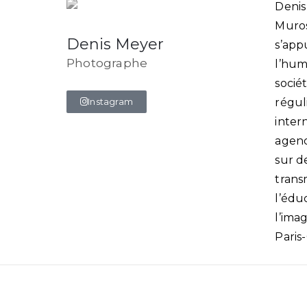
Denis
Muros
Denis Meyer
s’app
Photographe
l’hum
sociét
Instagram
régul
inter
agenc
sur d
transm
l’édu
l’ima
Paris