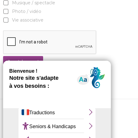
Musique / spectacle
Photo / vidéo
Vie associative
Je m'abonne !
CRL10 © 2026