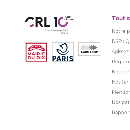
Tout s
Notre pr
DSP : Q
Agissez
Règleme
Nos con
Nos tari
Mention
Nos par
Rapport