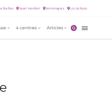
x Belles
Jean Verdier
Jemmapes
Local Asso
sse
4 centres
Articles
ie