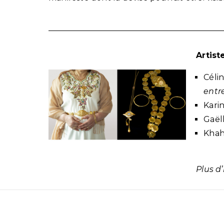
Artist
Céli
entre
Kari
Gaël
Khah
Plus d