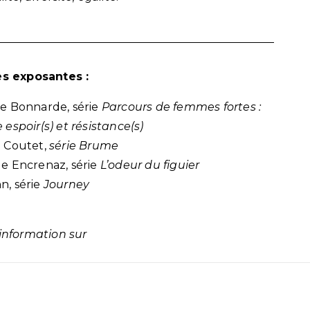
es exposantes :
ne Bonnarde, série
Parcours de femmes fortes :
 espoir(s) et résistance(s)
n Coutet,
série Brume
le Encrenaz, série
L’odeur du figuier
n, série
Journey
’information sur
www.centreverdierphoto.fr