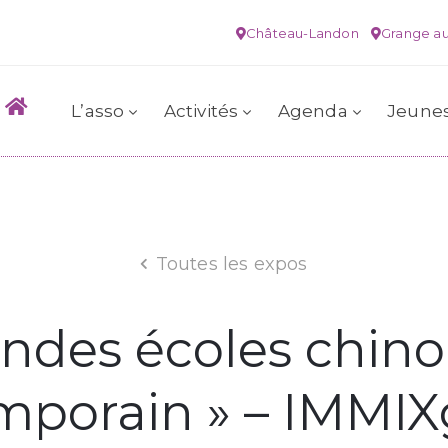
Château-Landon
Grange au
L’asso
Activités
Agenda
Jeune
Toutes les expos
andes écoles chinoi
porain » – IMMIX