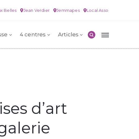
x Belles
Jean Verdier
Jemmapes
Local Asso
sse
4 centres
Articles
ses d’art
galerie