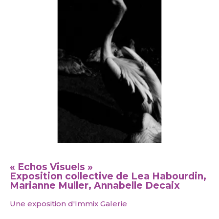
« Echos Visuels »
Exposition collective de Lea Habourdin,
Marianne Muller, Annabelle Decaix
Une exposition d'Immix Galerie