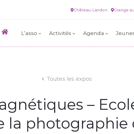
Château-Landon
Grange au
L’asso
Activités
Agenda
Jeune
Toutes les expos
gnétiques – Ecol
e la photographie 