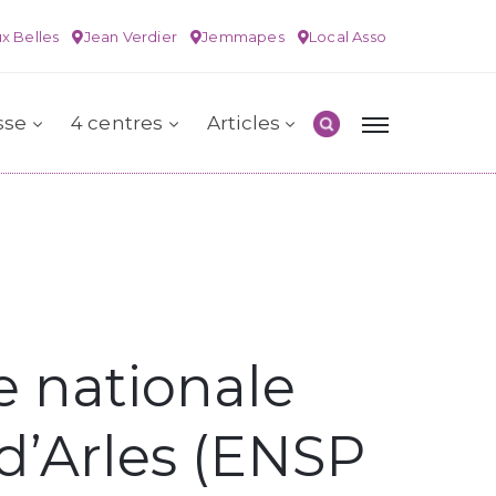
x Belles
Jean Verdier
Jemmapes
Local Asso
sse
4 centres
Articles
e nationale
d’Arles (ENSP