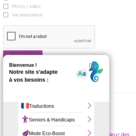
Photo / vidéo
Vie associative
Je m'abonne !
CRL10 © 2026
Conditions d’inscription
/
Règlement intérieur des