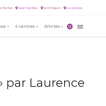
x Belles
Jean Verdier
Jemmapes
Local Asso
sse
4 centres
Articles
 » par Laurence