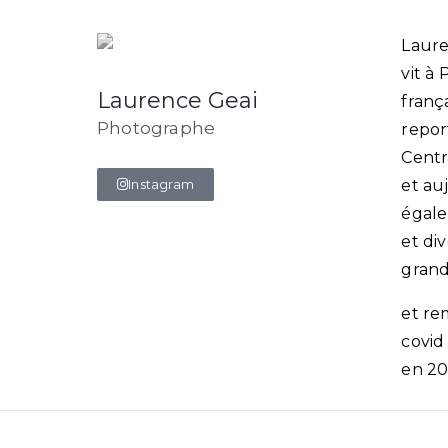
Laure
vit à
Laurence Geai
franç
Photographe
repor
Centra
Instagram
et au
égale
et di
grand
et re
covid
en 20