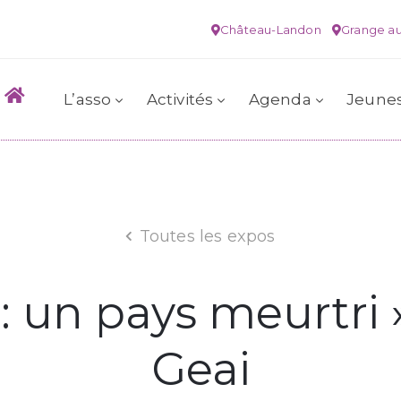
Château-Landon
Grange au
L’asso
Activités
Agenda
Jeune
Toutes les expos
 : un pays meurtri
Geai