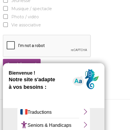
Jeunesse
Musique / spectacle
Photo / vidéo
Vie associative
Je m'abonne !