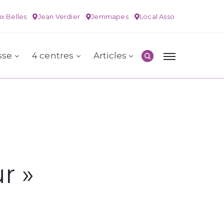
x Belles
Jean Verdier
Jemmapes
Local Asso
sse
4 centres
Articles
r »