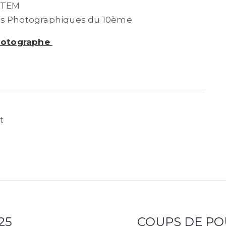
 ITEM
res Photographiques du 10ème
 photographe
t
25
COUPS DE PO