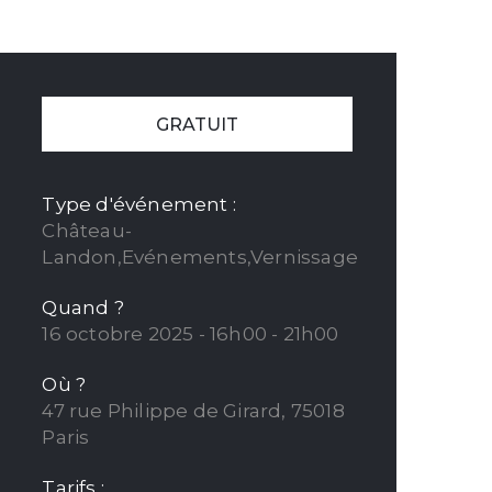
GRATUIT
Type d'événement :
Château-
Landon,Evénements,Vernissage
Quand ?
16 octobre 2025 - 16h00 - 21h00
Où ?
47 rue Philippe de Girard, 75018
Paris
Tarifs :