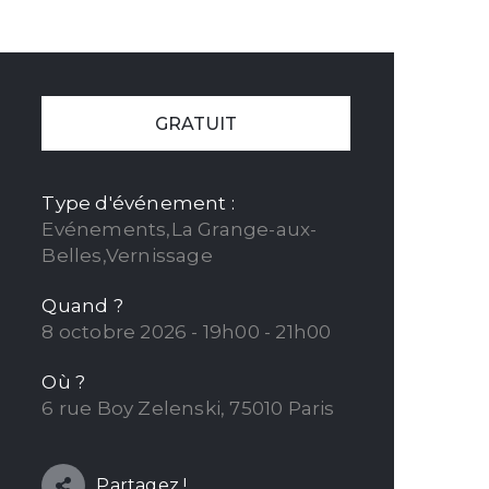
GRATUIT
Type d'événement :
Evénements,La Grange-aux-
Belles,Vernissage
Quand ?
8 octobre 2026 - 19h00 - 21h00
Où ?
6 rue Boy Zelenski, 75010 Paris
Partagez !