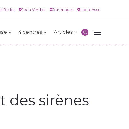
x Belles
Jean Verdier
Jemmapes
Local Asso
sse
4 centres
Articles
et des sirènes