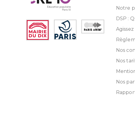
Notre pr
DSP : Q
Agissez
Règleme
Nos con
Nos tari
Mention
Nos par
Rapport