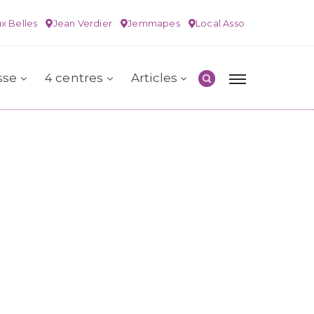
x Belles
Jean Verdier
Jemmapes
Local Asso
sse
4 centres
Articles