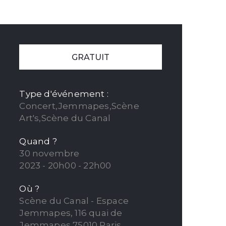
GRATUIT
Type d'événement :
Concert,Jemmapes,Scène
Art's,Scène du Canal
Quand ?
30 novembre
2023 - 20h00 - 22h00
Où ?
Scène du Canal - Espace
Jemmapes, 116 quai de
Jemmapes 75010 Paris