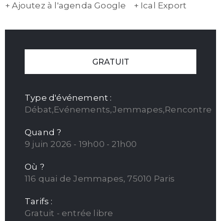
+ Ajoutez à l'agenda Google
+ Ical Export
GRATUIT
Type d'événement :
Débat,Evénements,Jemmapes,Rencontre
Quand ?
9 juin 2026 - 19h00 - 21h00
Où ?
116 quai de Jemmapes, 75010 Paris
Tarifs :
Gratuit - entrée libre