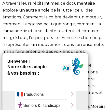
À travers leurs récits intimes, ce documentaire
explore un autre angle de la lutte : celui des
émotions. Comment la colère devient un moteur,
comment l’angoisse politique ronge, comment la
camaraderie et la solidarité soudent, et comment,
malgré tout, l’espoir persiste.
Échos
ne cherche pas
à représenter un mouvement dans son ensemble,
mais à faire entendre des voix singulières.
Réalisé dans une démarche d’anthropologie
visuelle, ce film interroge la place des émotions
dans l’engagement militant. Il met en lumière
l’importance de créer des espaces où celles-ci
peuvent être exprimées, partagées, entendues et
comprises.
Un film fait en collaboration avec Jade Aires Moreira