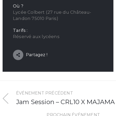
Où ?
Lycée Colbert (27 rue du Château-
Landon 75010 Paris)
Tarifs :
Réservé aux lycéens
Partagez !
ÉVÉNEMENT PRÉCÉDENT
Jam Session – CRL10 X MAJAMA
PROCHAIN ÉVÉNEMENT