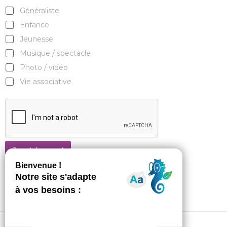
Généraliste
Enfance
Jeunesse
Musique / spectacle
Photo / vidéo
Vie associative
Je m'abonne !