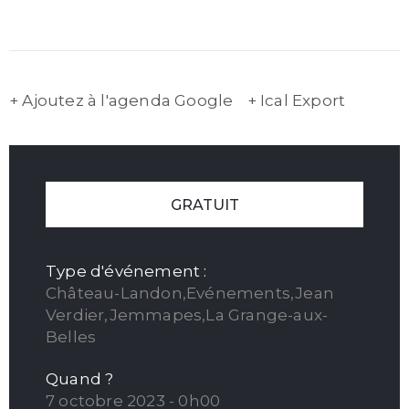
+ Ajoutez à l'agenda Google
+ Ical Export
GRATUIT
Type d'événement :
Château-Landon,Evénements,Jean
Verdier,Jemmapes,La Grange-aux-
Belles
Quand ?
7 octobre 2023 - 0h00