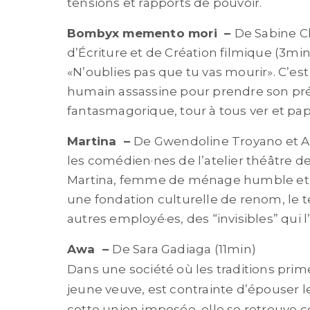
tensions et rapports de pouvoir.
Bombyx memento mori
–
De Sabine Ch
d’Écriture et de Création filmique (3min
«N’oublies pas que tu vas mourir». C’est 
humain assassine pour prendre son préc
fantasmagorique, tour à tous ver et pap
Martina
–
De Gwendoline Troyano et Au
les comédien·nes de l’atelier théâtre d
Martina, femme de ménage humble et soli
une fondation culturelle de renom, le t
autres employé·es, des “invisibles” qui l
Awa
–
De Sara Gadiaga (11min)
Dans une société où les traditions prim
jeune veuve, est contrainte d’épouser l
cette union imposée, elle se retrouve c