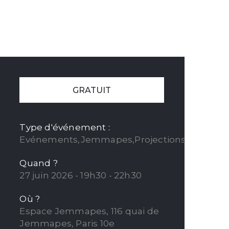
GRATUIT
Type d'événement :
Evénements,Jemmapes,Projections
Quand ?
27 juin 2026 - 19h30 - 22h30
Où ?
Espace Jemmapes, 116 quai de
Jemmapes, Paris 10e