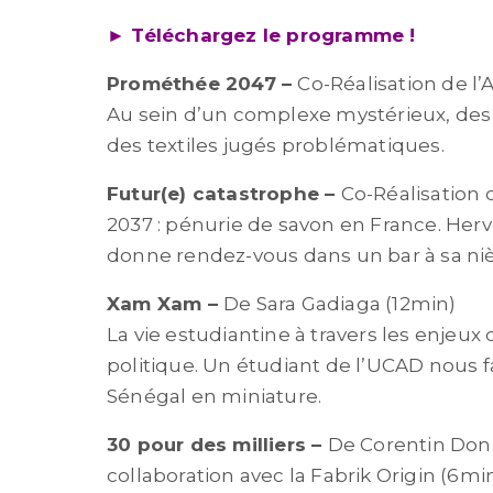
► Téléchargez le programme !
Prométhée 2047 –
Co-Réalisation de l’A
Au sein d’un complexe mystérieux, des i
des textiles jugés problématiques.
Futur(e) catastrophe
–
Co-Réalisation d
2037 : pénurie de savon en France. Hervé
donne rendez-vous dans un bar
à sa ni
Xam Xam
–
De Sara Gadiaga (12min)
La vie estudiantine à travers les enjeux 
politique. Un étudiant de l’UCAD nous f
Sénégal en miniature.
30 pour des milliers
–
De Corentin Donn
collaboration avec la Fabrik Origin (6mi