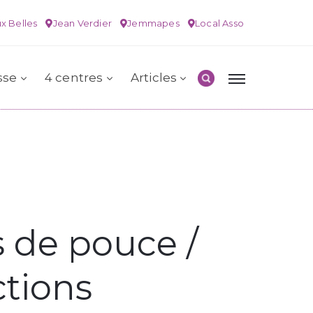
x Belles
Jean Verdier
Jemmapes
Local Asso
sse
4 centres
Articles
de pouce /
ctions