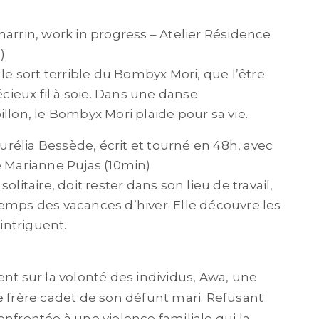
arrin, work in progress – Atelier Résidence
)
le sort terrible du Bombyx Mori, que l’être
ieux fil à soie. Dans une danse
illon, le Bombyx Mori plaide pour sa vie.
rélia Bessède, écrit et tourné en 48h, avec
e Marianne Pujas (10min)
taire, doit rester dans son lieu de travail,
emps des vacances d’hiver. Elle découvre les
’intriguent.
ent sur la volonté des individus, Awa, une
e frère cadet de son défunt mari. Refusant
onfrontée à une violence familiale qui la