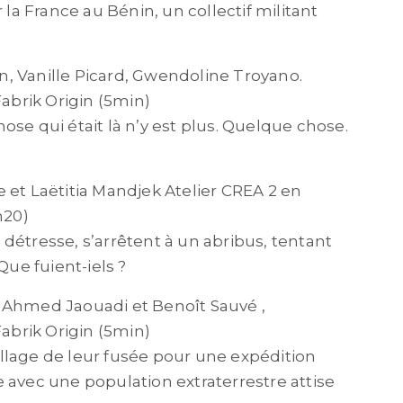
r la France au Bénin,
un collectif militant
, Vanille Picard, Gwendoline
Troyano.
Fabrik
Origin (5min)
ose qui était là n’y
est plus. Quelque chose.
 et Laëtitia Mandjek
Atelier CREA 2 en
n20)
détresse, s’arrêtent à
un abribus, tentant
Que fuient-iels ?
 Ahmed Jaouadi et Benoît Sauvé ,
Fabrik Origin (5min)
llage de leur fusée pour
une expédition
 avec une population extraterrestre attise