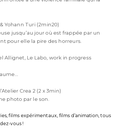
y & Yohann Turi (2min20)
use jusqu’au jour où est frappée par un
 pour elle la pire des horreurs.
l Allignet, Le Labo, work in progress
royaume…
l’Atelier Crea 2 (2 x 3min)
ne photo par le son.
éries, films expérimentaux, films d’animation, tous
ndez-vous !